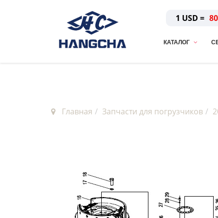
1 USD =
80
КАТАЛОГ
С
Главная
Запчасти для погрузчиков
2